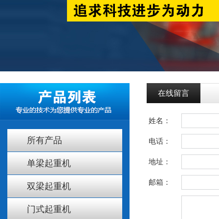
在线留言
姓名：
所有产品
电话：
地址：
单梁起重机
邮箱：
双梁起重机
门式起重机