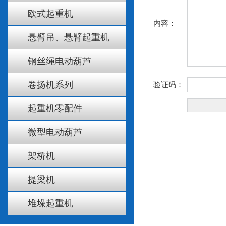
欧式起重机
内容：
悬臂吊、悬臂起重机
钢丝绳电动葫芦
卷扬机系列
验证码：
起重机零配件
微型电动葫芦
架桥机
提梁机
堆垛起重机