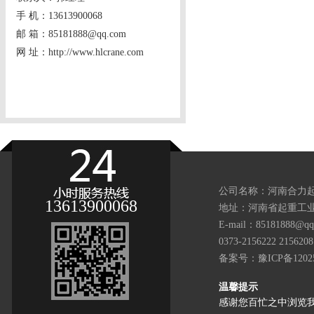
手 机：13613900068
邮 箱：85181888@qq.com
网 址：http://www.hlcrane.com
公司名称：河南合力起
13613900068
地址：河南省起重工业
E-mail：85181888@
0373-2156222 2156208
备案号：
豫ICP备1202
温馨提示
感谢您百忙之中浏览