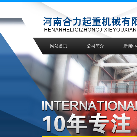
网站首页
公司简介
新闻中