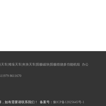
天车|堆垛天车|夹块天车|阳极碳块|阳极焙烧多功能机组 办公
979 8611670
障，如有需要请联系我们！ 备案号：
豫ICP备12025645号-1