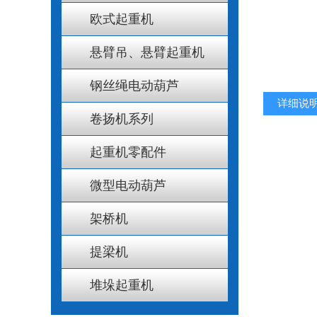
欧式起重机
悬臂吊、悬臂起重机
钢丝绳电动葫芦
详细说
卷扬机系列
起重机零配件
微型电动葫芦
架桥机
提梁机
堆垛起重机