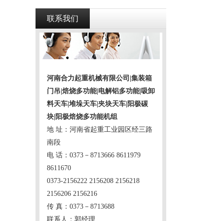
联系我们
河南合力起重机械有限公司|集装箱
门吊|焙烧多功能|电解铝多功能|吸卸
料天车|堆垛天车|夹块天车|阳极碳
块|阳极焙烧多功能机组
地 址：河南省起重工业园区经三路
南段
电 话：0373－8713666 8611979
8611670
0373-2156222 2156208 2156218
2156206 2156216
传 真：0373－8713688
联系人：郭经理