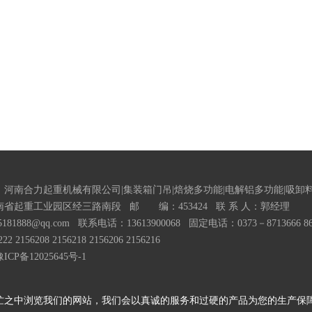
河南合力起重机械有限公司|集装箱门吊|焙烧多功能|电解铝多功能|吸卸料
省起重工业园区经三路南段 邮 编：453424 联 系 人：郭经理
85181888@qq.com 联系电话：13613900068 固定电话：0373－8713666 8611
222 2156208 2156218 2156206 2156216
豫ICP备12025645号-1
忙之中浏览我们的网站，我们会以真诚的服务和过硬的产品为您的生产保