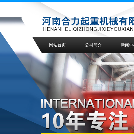
网站首页
公司简介
新闻中