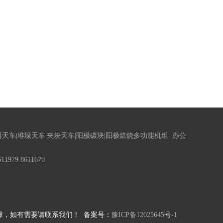
天车|堆垛天车|夹块天车|阳极碳块|阳极焙烧多功能机组 办公
979 8611670
障，如有需要请联系我们！ 备案号：
豫ICP备12025645号-1