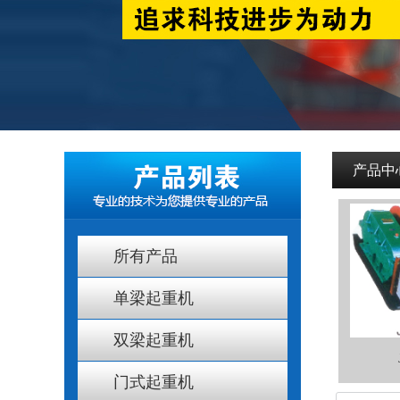
产品中
所有产品
单梁起重机
双梁起重机
门式起重机