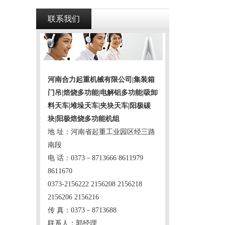
联系我们
河南合力起重机械有限公司|集装箱
门吊|焙烧多功能|电解铝多功能|吸卸
料天车|堆垛天车|夹块天车|阳极碳
块|阳极焙烧多功能机组
地 址：河南省起重工业园区经三路
南段
电 话：0373－8713666 8611979
8611670
0373-2156222 2156208 2156218
2156206 2156216
传 真：0373－8713688
联系人：郭经理