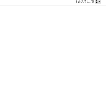
3 条记录 1/1 页