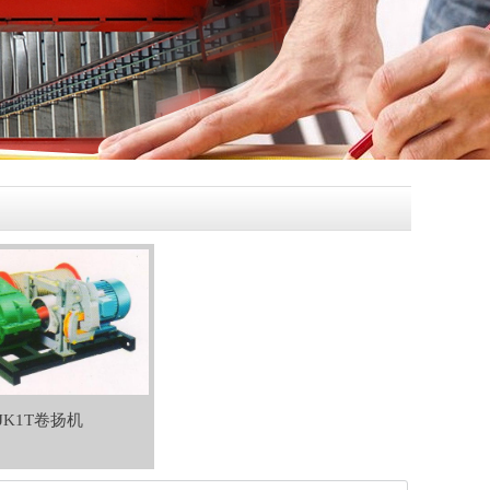
JK1T卷扬机