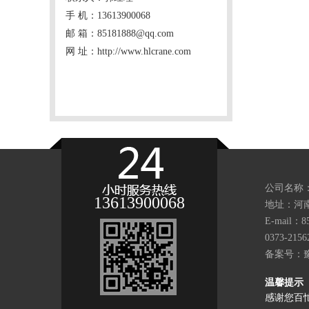
手 机：13613900068
邮 箱：85181888@qq.com
网 址：http://www.hlcrane.com
公司名称：
13613900068
地址：河南
E-mail：
0373-2156
备案号：
温馨提示
感谢您百