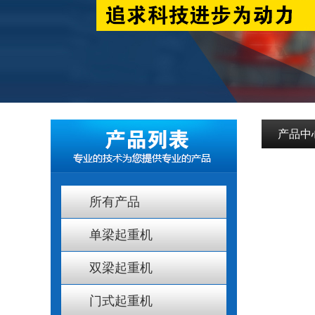
产品中
所有产品
单梁起重机
双梁起重机
门式起重机