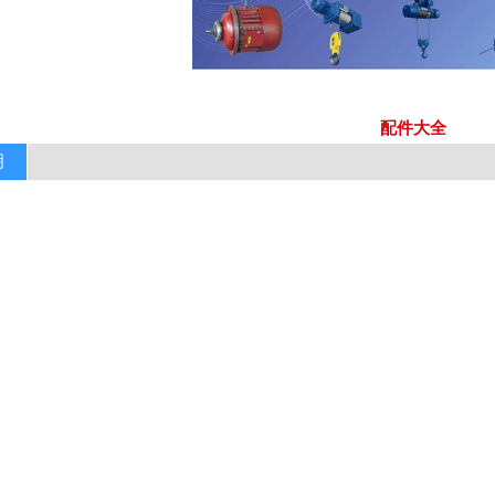
配件大全
明