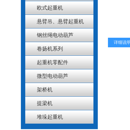
欧式起重机
悬臂吊、悬臂起重机
钢丝绳电动葫芦
详细说
卷扬机系列
起重机零配件
微型电动葫芦
架桥机
提梁机
堆垛起重机