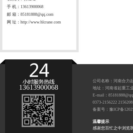
手 机：13613900068
邮 箱：85181888@qq.com
网 址：http://www.hlcrane.com
公司名称：河南合力起
13613900068
地址：河南省起重工业
E-mail：85181888@
0373-2156222 2156208
备案号：
豫ICP备1202
温馨提示
感谢您百忙之中浏览