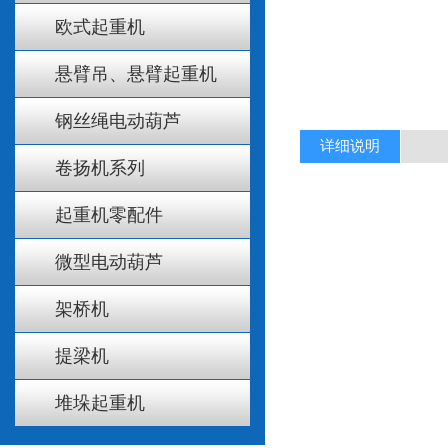
欧式起重机
悬臂吊、悬臂起重机
钢丝绳电动葫芦
详细说明
卷扬机系列
起重机零配件
微型电动葫芦
架桥机
提梁机
堆垛起重机