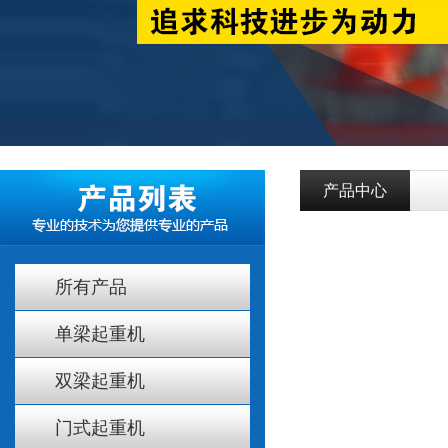
产品中心
所有产品
单梁起重机
双梁起重机
门式起重机